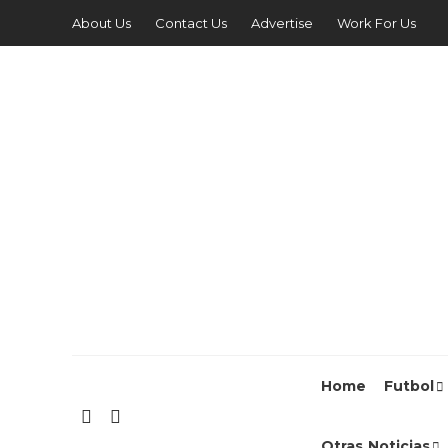
About Us
Contact Us
Advertise
Work For Us
Home
Futbol
Otras Noticias