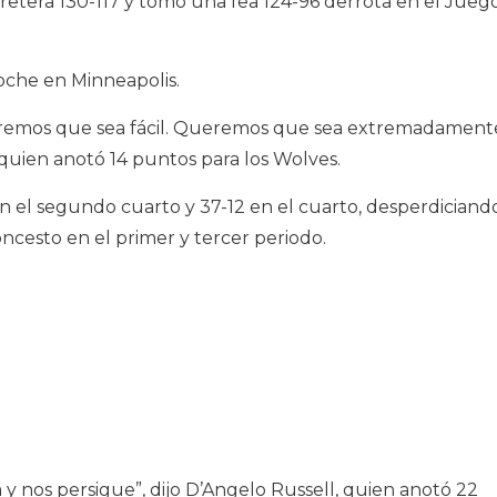
retera 130-117 y tomó una fea 124-96 derrota en el Jueg
noche en Minneapolis.
 queremos que sea fácil. Queremos que sea extremadament
ey, quien anotó 14 puntos para los Wolves.
n el segundo cuarto y 37-12 en el cuarto, desperdiciand
esto en el primer y tercer periodo.
 nos persigue”, dijo D’Angelo Russell, quien anotó 22