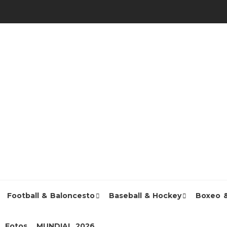
Football & Baloncesto
Baseball & Hockey
Boxeo 
Fotos
MUNDIAL 2026