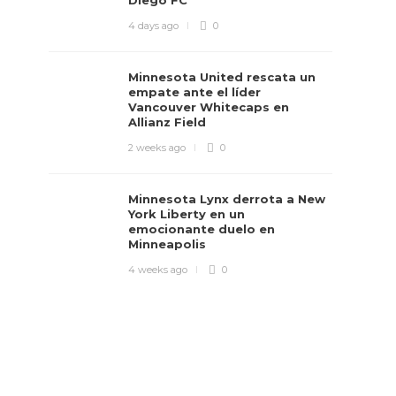
Diego FC
4 days ago
0
Minnesota United rescata un
empate ante el líder
Vancouver Whitecaps en
Allianz Field
2 weeks ago
0
Minnesota Lynx derrota a New
York Liberty en un
emocionante duelo en
Minneapolis
4 weeks ago
0