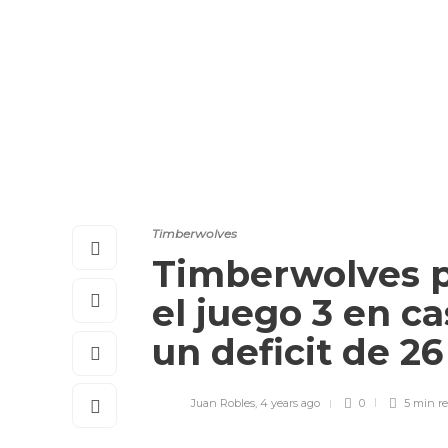
Timberwolves
Timberwolves p
el juego 3 en ca
un deficit de 2
Juan Robles
,
4 years ago
0
5 min
r