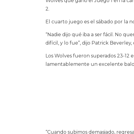
Wolves que ganó el Juego 1 en la car
2.
El cuarto juego es el sábado por la 
“Nadie dijo qué iba a ser fácil. No
difícil, y lo fue”, dijo Patrick Beverl
Los Wolves fueron superados 23-12 e
lamentablemente un excelente balonc
“Cuando subimos demasiado, regresa y