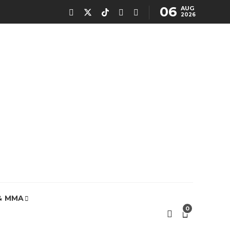
06
AUG
2026
& MMA
0