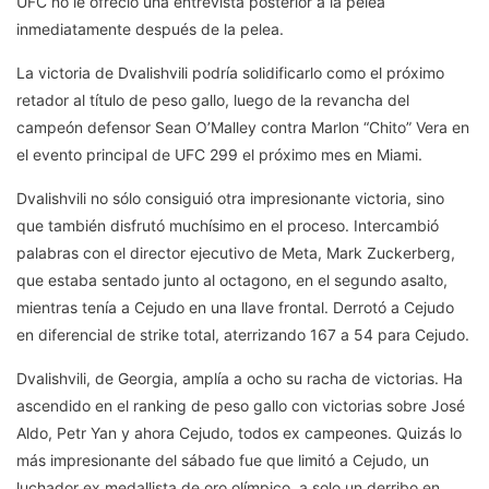
UFC no le ofreció una entrevista posterior a la pelea
inmediatamente después de la pelea.
La victoria de Dvalishvili podría solidificarlo como el próximo
retador al título de peso gallo, luego de la revancha del
campeón defensor Sean O’Malley contra Marlon “Chito” Vera en
el evento principal de UFC 299 el próximo mes en Miami.
Dvalishvili no sólo consiguió otra impresionante victoria, sino
que también disfrutó muchísimo en el proceso. Intercambió
palabras con el director ejecutivo de Meta, Mark Zuckerberg,
que estaba sentado junto al octagono, en el segundo asalto,
mientras tenía a Cejudo en una llave frontal. Derrotó a Cejudo
en diferencial de strike total, aterrizando 167 a 54 para Cejudo.
Dvalishvili, de Georgia, amplía a ocho su racha de victorias. Ha
ascendido en el ranking de peso gallo con victorias sobre José
Aldo, Petr Yan y ahora Cejudo, todos ex campeones. Quizás lo
más impresionante del sábado fue que limitó a Cejudo, un
luchador ex medallista de oro olímpico, a solo un derribo en