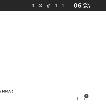
06
AUG
2026
& MMA
0