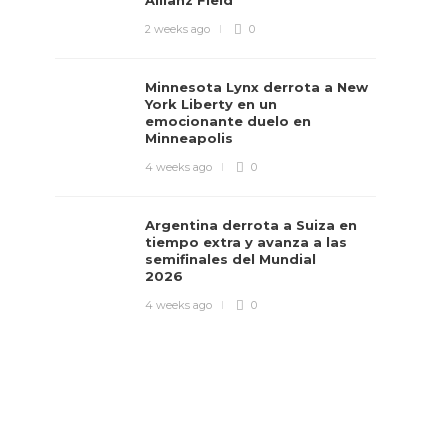
Allianz Field
2 weeks ago
0
Minnesota Lynx derrota a New
York Liberty en un
emocionante duelo en
Minneapolis
4 weeks ago
0
Argentina derrota a Suiza en
tiempo extra y avanza a las
semifinales del Mundial
2026
4 weeks ago
0