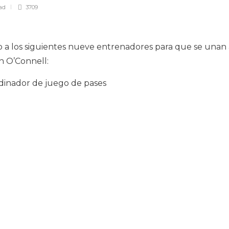
ad
3709
o a los siguientes nueve entrenadores para que se unan 
n O’Connell:
rdinador de juego de pases