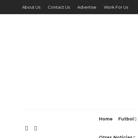
About Us
Contact Us
Advertise
Work For Us
Home
Futbol
Otras Noticias