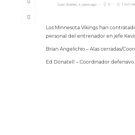
Juan Robles
,
4 years ago
0
1 min
re
Los Minnesota Vikings han contratad
personal del entrenador en jefe Kevi
Brian Angelichio – Alas cerradas/Coo
Ed Donatell – Coordinador defensivo