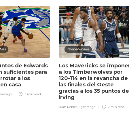
lves
Timberwolves
untos de Edwards
Los Mavericks se impone
n suficientes para
a los Timberwolves por
rotar a los
120-114 en la revancha de
 en casa
las finales del Oeste
gracias a los 35 puntos de
ears ago
3 min
read
Irving
Juan Robles
,
2 years ago
2 min
read