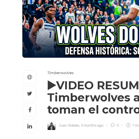
Timberwolves
▶️VIDEO RESUM
Timberwolves a
toman el contro
Juan Robles
,
3 months ago
0
1 m