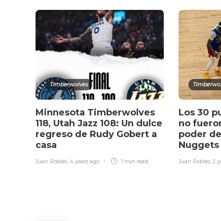
Timberwolves
Timberwo
Minnesota Timberwolves
Los 30 p
118, Utah Jazz 108: Un dulce
no fuero
regreso de Rudy Gobert a
poder der
casa
Nuggets
Juan Robles
,
4 years ago
1 min
read
Juan Robles
,
2 y