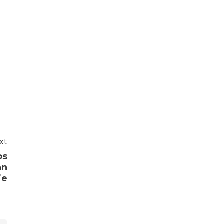
xt
os
an
ie