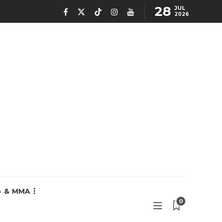
28
JUL
2026
o & MMA
0