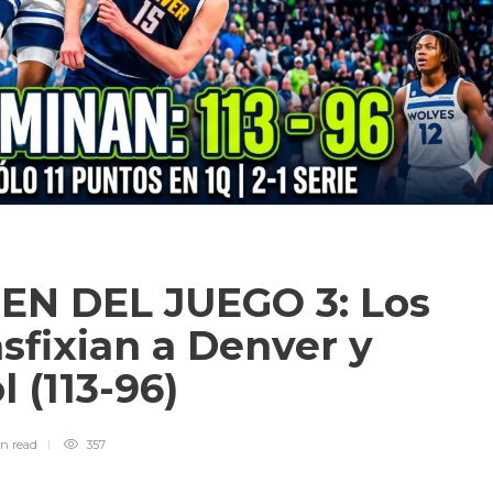
EN DEL JUEGO 3: Los
sfixian a Denver y
l (113-96)
in
read
357