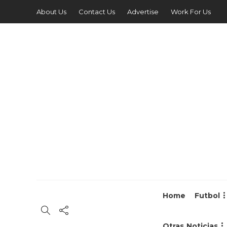
About Us
Contact Us
Advertise
Work For Us
Home
Futbol
Otras Noticias