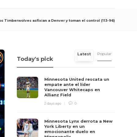
 Timberwolves asfixian a Denver y toman el control (113-96)
Popular
Latest
Today's pick
Minnesota United rescata un
empate ante el líder
Vancouver Whitecaps en
Allianz Field
2 days ago
0
Minnesota Lynx derrota a New
York Liberty en un
emocionante duelo en
Minneapolis