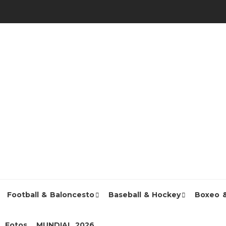
Football & Baloncesto
Baseball & Hockey
Boxeo 
Fotos
MUNDIAL 2026