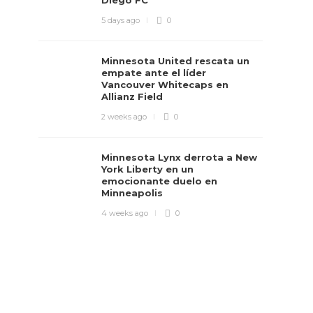
Diego FC
5 days ago
0
Minnesota United rescata un
empate ante el líder
Vancouver Whitecaps en
Allianz Field
2 weeks ago
0
Minnesota Lynx derrota a New
York Liberty en un
emocionante duelo en
Minneapolis
4 weeks ago
0