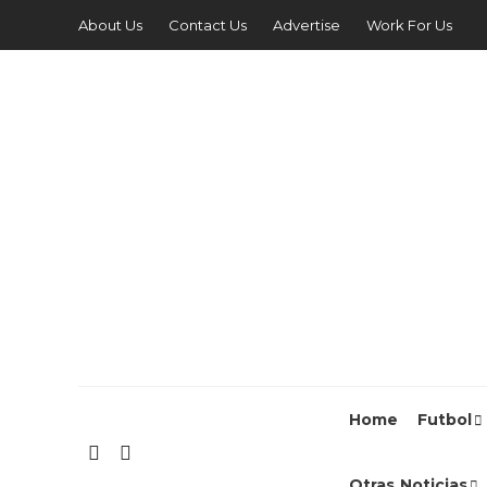
About Us
Contact Us
Advertise
Work For Us
Home
Futbol
Otras Noticias