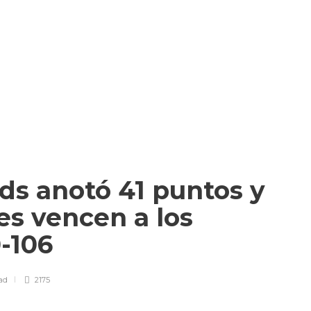
s anotó 41 puntos y
es vencen a los
0-106
ad
2175