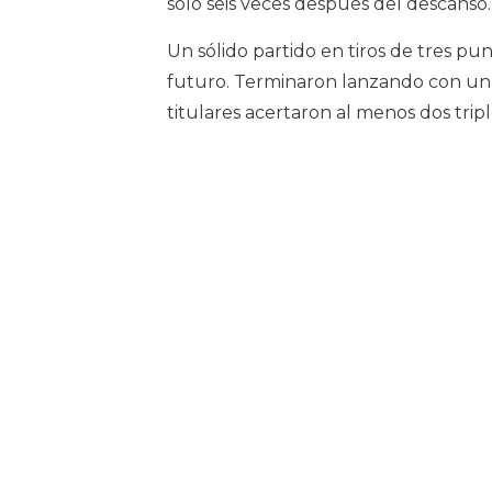
solo seis veces después del descanso.
Un sólido partido en tiros de tres pu
futuro. Terminaron lanzando con un 42
titulares acertaron al menos dos tripl