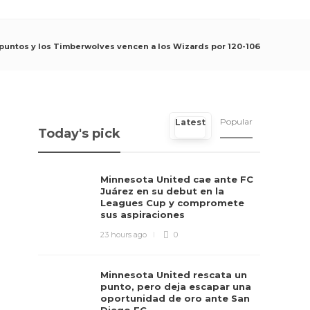
puntos y los Timberwolves vencen a los Wizards por 120-106
Popular
Latest
Today's pick
Minnesota United cae ante FC
Juárez en su debut en la
Leagues Cup y compromete
sus aspiraciones
23 hours ago
0
Minnesota United rescata un
punto, pero deja escapar una
oportunidad de oro ante San