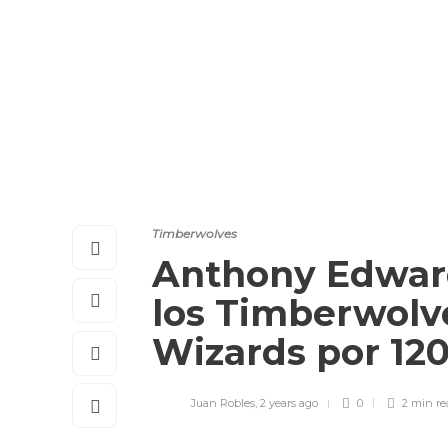
Timberwolves
Anthony Edward
los Timberwolv
Wizards por 12
Juan Robles
,
2 years ago
0
2 min
re