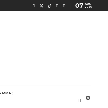
07
AUG
2026
& MMA
0