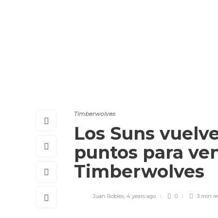
Timberwolves
Los Suns vuelve
puntos para ven
Timberwolves
Juan Robles
,
4 years ago
0
3 min
r