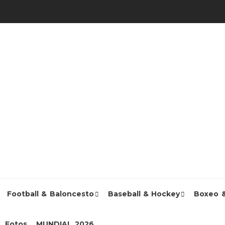
Football & Baloncesto
Baseball & Hockey
Boxeo 
Fotos
MUNDIAL 2026