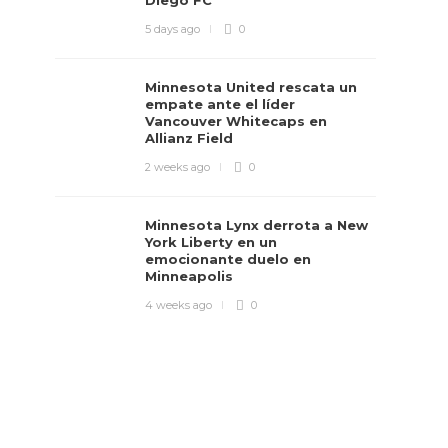
Diego FC
5 days ago
0
Minnesota United rescata un
empate ante el líder
Vancouver Whitecaps en
Allianz Field
2 weeks ago
0
Minnesota Lynx derrota a New
York Liberty en un
emocionante duelo en
Minneapolis
4 weeks ago
0