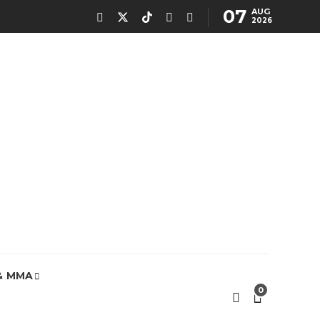
07
AUG
2026
& MMA
0