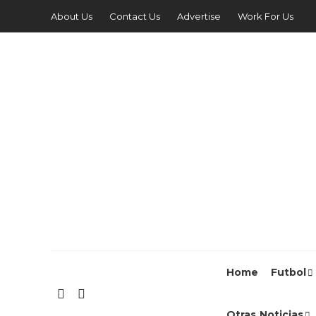
About Us
Contact Us
Advertise
Work For Us
Home
Futbol
Otras Noticias