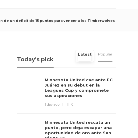
n de un deficit de 15 puntos para vencer a los Timberwolves
Popular
Latest
Today's pick
Minnesota United cae ante FC
Juárez en su debut en la
Leagues Cup y compromete
sus aspiraciones
1 day ago
0
Minnesota United rescata un
punto, pero deja escapar una
oportunidad de oro ante San