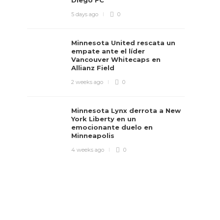
Diego FC
5 days ago
0
Minnesota United rescata un
empate ante el líder
Vancouver Whitecaps en
Allianz Field
2 weeks ago
0
Minnesota Lynx derrota a New
York Liberty en un
emocionante duelo en
Minneapolis
4 weeks ago
0