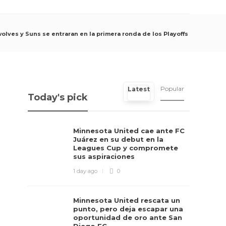
wolves y Suns se entraran en la primera ronda de los Playoffs
Popular
Latest
Today's pick
Minnesota United cae ante FC
Juárez en su debut en la
Leagues Cup y compromete
sus aspiraciones
1 day ago
0
Minnesota United rescata un
punto, pero deja escapar una
oportunidad de oro ante San