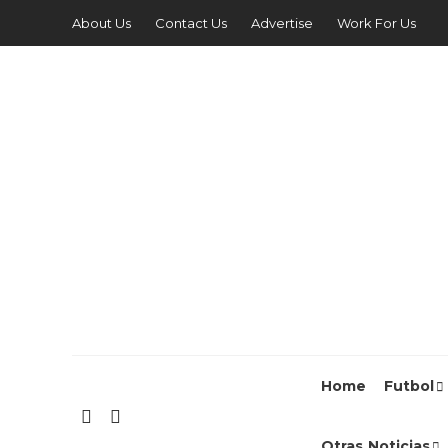
About Us
Contact Us
Advertise
Work For Us
Home
Futbol
Otras Noticias