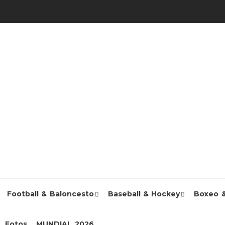
Football & Baloncesto
Baseball & Hockey
Boxeo 
Fotos
MUNDIAL 2026