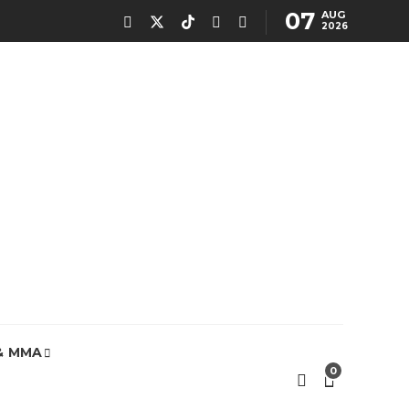
07
AUG
2026
& MMA
0