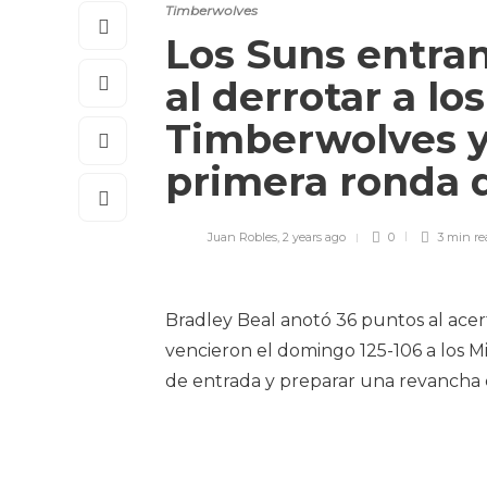
Timberwolves
Los Suns entran 
al derrotar a lo
Timberwolves y 
primera ronda 
Juan Robles
,
2 years ago
0
3 min
re
Bradley Beal anotó 36 puntos al acer
vencieron el domingo 125-106 a los 
de entrada y preparar una revancha e