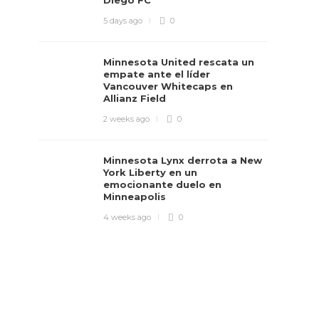
Diego FC
5 days ago
0
Minnesota United rescata un
empate ante el líder
Vancouver Whitecaps en
Allianz Field
2 weeks ago
0
Minnesota Lynx derrota a New
York Liberty en un
emocionante duelo en
Minneapolis
4 weeks ago
0