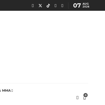
07
AUG
2026
& MMA
0