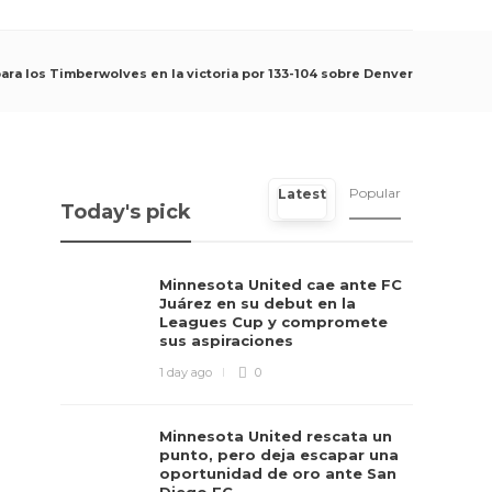
ara los Timberwolves en la victoria por 133-104 sobre Denver
Popular
Latest
Today's pick
Minnesota United cae ante FC
Juárez en su debut en la
Leagues Cup y compromete
sus aspiraciones
1 day ago
0
Minnesota United rescata un
punto, pero deja escapar una
oportunidad de oro ante San