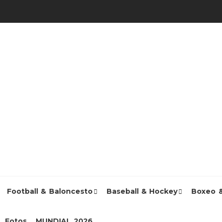
Football & Baloncesto
Baseball & Hockey
Boxeo 
Fotos
MUNDIAL 2026