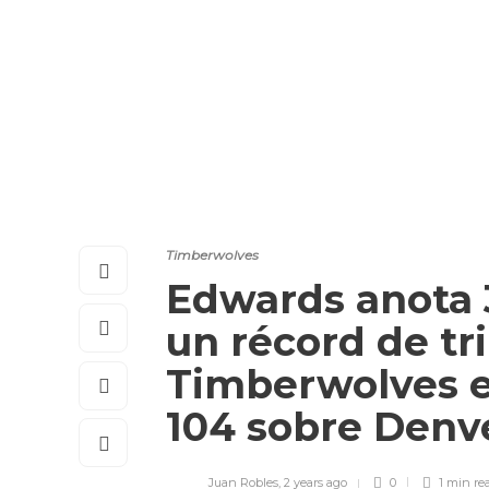
Timberwolves
Edwards anota 
un récord de tri
Timberwolves en
104 sobre Denv
Juan Robles
,
2 years ago
0
1 min
re