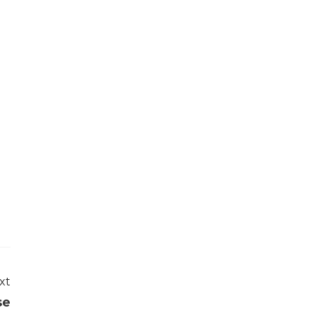
xt
se