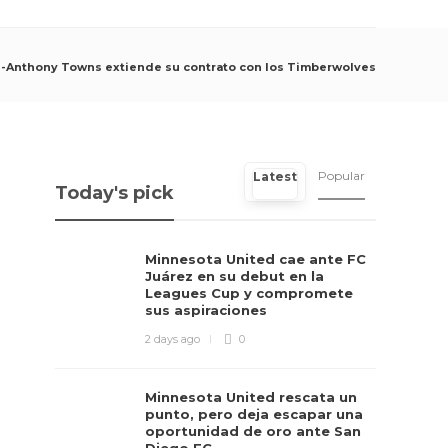
l-Anthony Towns extiende su contrato con los Timberwolves
Popular
Latest
Today's pick
Minnesota United cae ante FC
Juárez en su debut en la
Leagues Cup y compromete
sus aspiraciones
2 days ago
0
Minnesota United rescata un
punto, pero deja escapar una
oportunidad de oro ante San