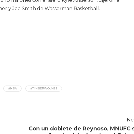
 18 millones con el alero Kyle Anderson, dijeron a
er y Joe Smith de Wasserman Basketball.
#NBA
#TIMBERWOLVES
Ne
Con un doblete de Reynoso, MNUFC 