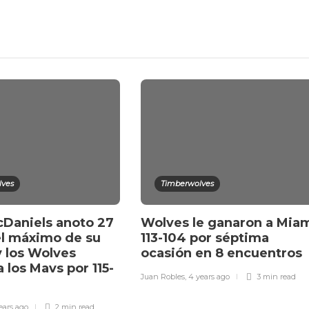
lves
Timberwolves
Daniels anoto 27
Wolves le ganaron a Mia
el máximo de su
113-104 por séptima
y los Wolves
ocasión en 8 encuentros
 los Mavs por 115-
Juan Robles
,
4 years ago
3 min
read
ears ago
2 min
read