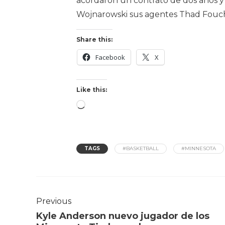
acordaron un contrato de dos años y $
Wojnarowski sus agentes Thad Fouch
Share this:
Facebook
X
Like this:
TAGS
#BASKETBALL
#MINNESOTA
Previous
Kyle Anderson nuevo jugador de los