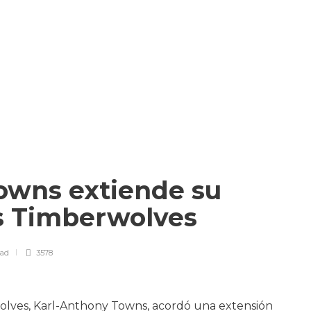
owns extiende su
os Timberwolves
ead
3578
wolves, Karl-Anthony Towns, acordó una extensión