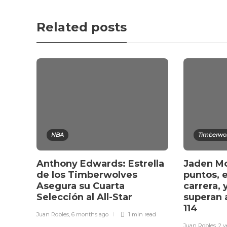
Related posts
NBA
Timberwo
Anthony Edwards: Estrella
Jaden Mc
de los Timberwolves
puntos, 
Asegura su Cuarta
carrera, 
Selección al All-Star
superan a
114
Juan Robles
,
6 months ago
1 min
read
Juan Robles
,
2 y