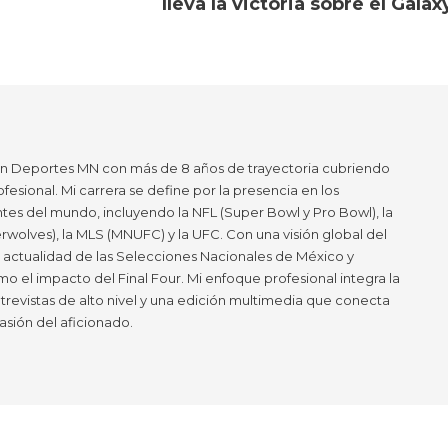
lleva la victoria sobre el Gala
en Deportes MN con más de 8 años de trayectoria cubriendo
ofesional. Mi carrera se define por la presencia en los
tes del mundo, incluyendo la NFL (Super Bowl y Pro Bowl), la
wolves), la MLS (MNUFC) y la UFC. Con una visión global del
a actualidad de las Selecciones Nacionales de México y
mo el impacto del Final Four. Mi enfoque profesional integra la
ntrevistas de alto nivel y una edición multimedia que conecta
asión del aficionado.