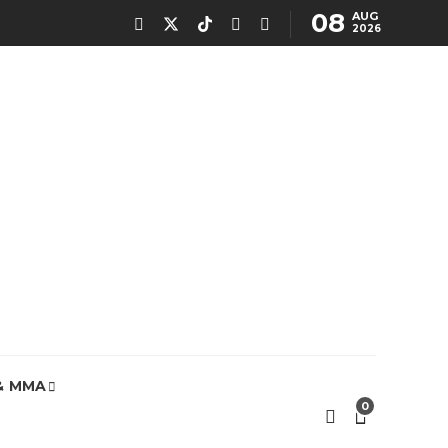
08
AUG
2026
& MMA
0