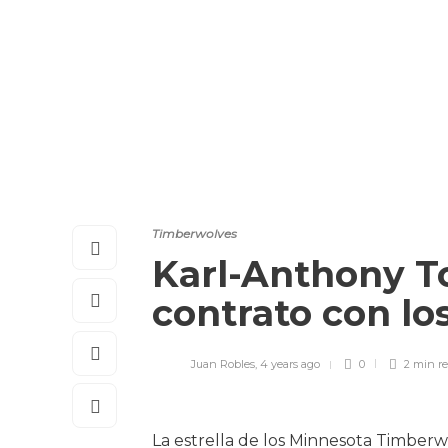
Timberwolves
Karl-Anthony T
contrato con l
Juan Robles
,
4 years ago
0
2 min
r
La estrella de los Minnesota Timber