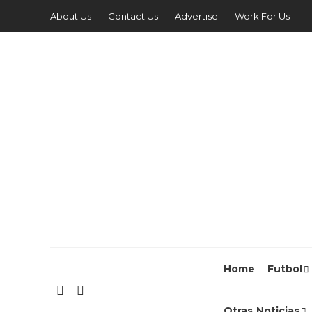
About Us
Contact Us
Advertise
Work For Us
Home
Futbol
Otras Noticias