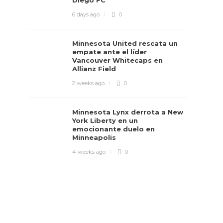
Diego FC
6 days ago
0
Minnesota United rescata un
empate ante el líder
Vancouver Whitecaps en
Allianz Field
2 weeks ago
0
Minnesota Lynx derrota a New
York Liberty en un
emocionante duelo en
Minneapolis
4 weeks ago
0