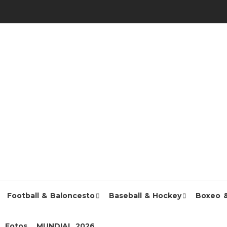
Football & Baloncesto
Baseball & Hockey
Boxeo 
Fotos
MUNDIAL 2026