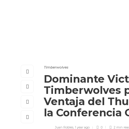
Timberwolves
Dominante Victo
Timberwolves p
Ventaja del Thu
la Conferencia 
Juan Robles
,
1 year ago
0
2 min
rea