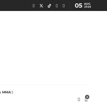
05
AUG
2026
& MMA
0