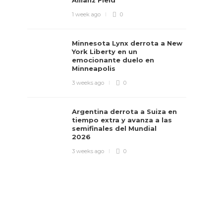
Allianz Field
1 week ago
0
Minnesota Lynx derrota a New
York Liberty en un
emocionante duelo en
Minneapolis
3 weeks ago
0
Argentina derrota a Suiza en
tiempo extra y avanza a las
semifinales del Mundial
2026
3 weeks ago
0