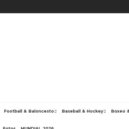
Football & Baloncesto
Baseball & Hockey
Boxeo 
Fotos
MUNDIAL 2026