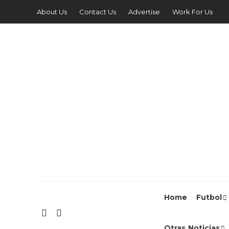
About Us
Contact Us
Advertise
Work For Us
Home
Futbol
Otras Noticias