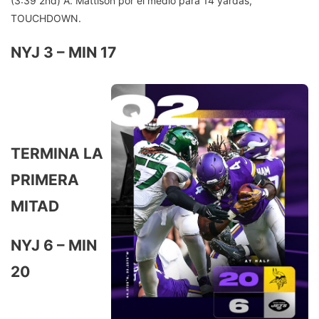
(3:39 2nd) A. Mattison por el medio para 14 yardas,
i
'
TOUCHDOWN.
n
t
NYJ 3 – MIN 17
g
k
H
n
O
o
F
w
t
TERMINA LA
w
h
PRIMERA
h
i
a
MITAD
n
t
g
NYJ 6 – MIN
'
s
s
20
a
b
g
e