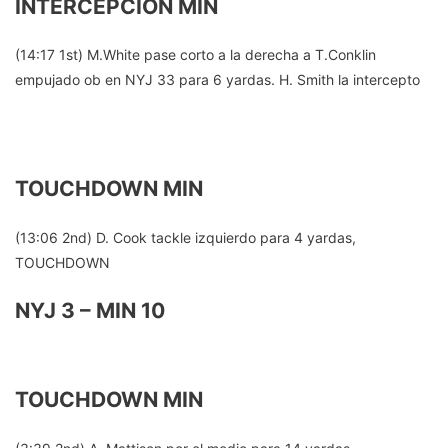
INTERCEPCION MIN
H
a
(14:17 1st) M.White pase corto a la derecha a T.Conklin
empujado ob en NYJ 33 para 6 yardas. H. Smith la intercepto
r
r
i
S
TOUCHDOWN MIN
m
(13:06 2nd) D. Cook tackle izquierdo para 4 yardas,
i
TOUCHDOWN
t
NYJ 3 – MIN 10
h
2
2
D
TOUCHDOWN MIN
d
o
o
n