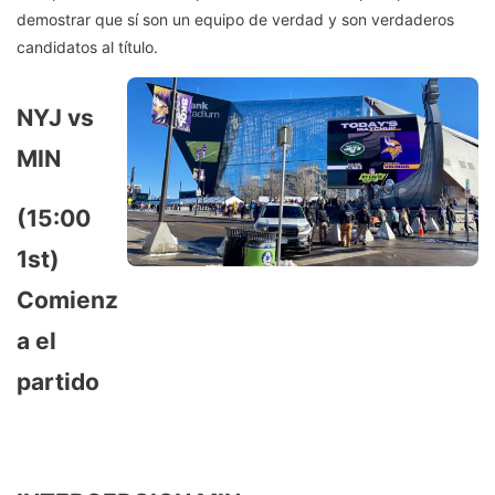
demostrar que sí son un equipo de verdad y son verdaderos
candidatos al título.
NYJ vs
MIN
(15:00
1st)
Comienz
a el
partido
.
@