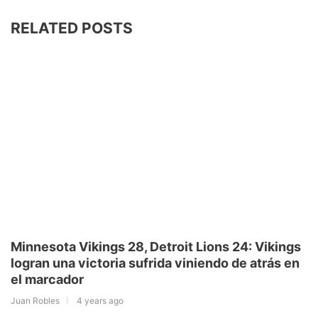
w
x
—
RELATED POSTS
M
i
M
i
n
t
a
n
e
t
t
s
o
e
t
t
r
a
i
V
.
i
s
k
c
o
i
n
o
n
g
s
m
2
(
@
/
2
Minnesota Vikings 28, Detroit Lions 24: Vikings
V
logran una victoria sufrida viniendo de atrás en
i
y
k
el marcador
i
n
📺
n
Juan Robles
4 years ago
x
g
: