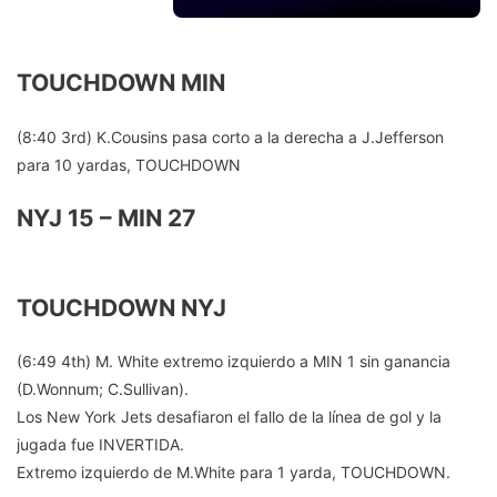
a
t
i
M
t
TOUCHDOWN MIN
n
V
e
.
P
r
(8:40 3rd) K.Cousins pasa corto a la derecha a J.Jefferson
@
para 10 yardas, TOUCHDOWN
t
📺
J
h
NYJ 15 – MIN 27
:
J
e
@
e
T
TOUCHDOWN NYJ
N
t
D
F
t
o
(6:49 4th) M. White extremo izquierdo a MIN 1 sin ganancia
L
a
r
(D.Wonnum; C.Sullivan).
o
s
Los New York Jets desafiaron el fallo de la línea de gol y la
t
jugada fue INVERTIDA.
n
2
h
Extremo izquierdo de M.White para 1 yarda, TOUCHDOWN.
C
#
e