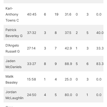
Karl-
Anthony
40:45
6
19
31.6
0
3
0.0
Towns C
Patrick
37:32
3
8
37.5
2
5
40.0
Beverley G
D’Angelo
27:14
3
7
42.9
1
3
33.3
Russell G
Jaden
33:27
8
9
88.9
5
6
83.3
McDaniels
Malik
15:58
1
4
25.0
0
3
0.0
Beasley
Jordan
24:50
4
5
80.0
0
1
0.0
McLaughlin