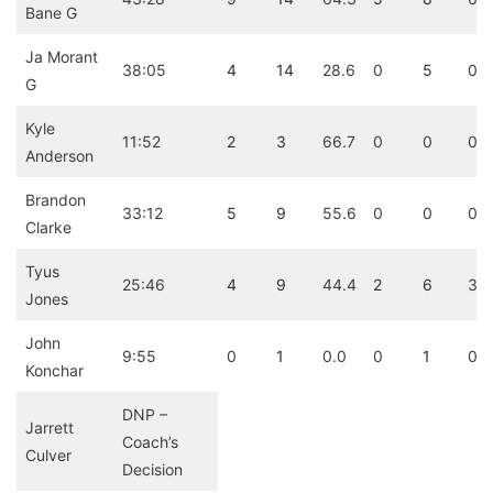
Bane G
Ja Morant
38:05
4
14
28.6
0
5
0.0
G
Kyle
11:52
2
3
66.7
0
0
0.0
Anderson
Brandon
33:12
5
9
55.6
0
0
0.0
Clarke
Tyus
25:46
4
9
44.4
2
6
33
Jones
John
9:55
0
1
0.0
0
1
0.0
Konchar
DNP –
Jarrett
Coach’s
Culver
Decision