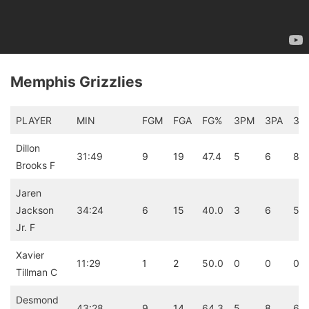
Memphis Grizzlies
PLAYER
MIN
FGM
FGA
FG%
3PM
3PA
3P
Dillon
31:49
9
19
47.4
5
6
83
Brooks F
Jaren
Jackson
34:24
6
15
40.0
3
6
50
Jr. F
Xavier
11:29
1
2
50.0
0
0
0.0
Tillman C
Desmond
43:28
9
14
64.3
5
8
62.