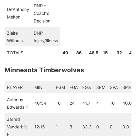
DNP –
De’Anthony
Coach’s
Melton
Decision
Ziaire
DNP –
Williams
Injury/Illness
TOTALS
40
86
46.5
15
32
46
Minnesota Timberwolves
PLAYER
MIN
FGM
FGA
FG%
3PM
3PA
3P%
Anthony
40:54
10
24
41.7
4
10
40.0
Edwards F
Jarred
Vanderbilt
12:15
1
3
33.3
0
0
0.0
F