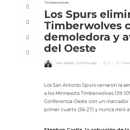
Timberwolves
Los Spurs elimi
Timberwolves c
demoledora y av
del Oeste
Juan Robles
,
3 months ago
0
3 mi
Los San Antonio Spurs cerraron la se
a los Minnesota Timberwolves 139-109 
Conferencia Oeste con un marcador 
primer cuarto (36-27) y nunca miró a
Stephon Castle, la actuación de l