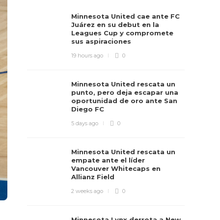
Minnesota United cae ante FC
Juárez en su debut en la
Leagues Cup y compromete
sus aspiraciones
19 hours ago
0
Minnesota United rescata un
punto, pero deja escapar una
oportunidad de oro ante San
Diego FC
5 days ago
0
Minnesota United rescata un
empate ante el líder
Vancouver Whitecaps en
Allianz Field
2 weeks ago
0
Minnesota Lynx derrota a New