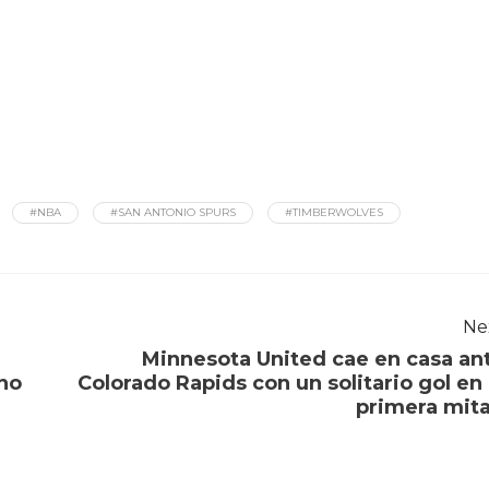
#NBA
#SAN ANTONIO SPURS
#TIMBERWOLVES
Ne
Minnesota United cae en casa an
no
Colorado Rapids con un solitario gol en 
primera mit