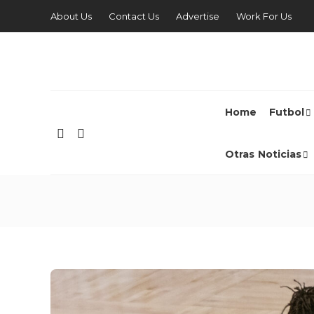
About Us
Contact Us
Advertise
Work For Us
Home
Futbol
Otras Noticias