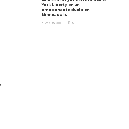
York Liberty en un
emocionante duelo en
Minneapolis
4 weeks ago
0
o