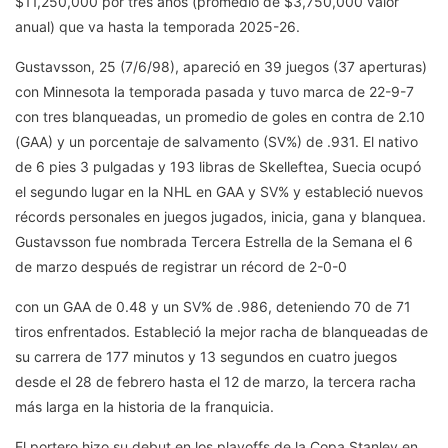
$11,250,000 por tres años (promedio de $3,750,000 valor
anual) que va hasta la temporada 2025-26.
Gustavsson, 25 (7/6/98), apareció en 39 juegos (37 aperturas)
con Minnesota la temporada pasada y tuvo marca de 22-9-7
con tres blanqueadas, un promedio de goles en contra de 2.10
(GAA) y un porcentaje de salvamento (SV%) de .931. El nativo
de 6 pies 3 pulgadas y 193 libras de Skelleftea, Suecia ocupó
el segundo lugar en la NHL en GAA y SV% y estableció nuevos
récords personales en juegos jugados, inicia, gana y blanquea.
Gustavsson fue nombrada Tercera Estrella de la Semana el 6
de marzo después de registrar un récord de 2-0-0
con un GAA de 0.48 y un SV% de .986, deteniendo 70 de 71
tiros enfrentados. Estableció la mejor racha de blanqueadas de
su carrera de 177 minutos y 13 segundos en cuatro juegos
desde el 28 de febrero hasta el 12 de marzo, la tercera racha
más larga en la historia de la franquicia.
El portero hizo su debut en los playoffs de la Copa Stanley en