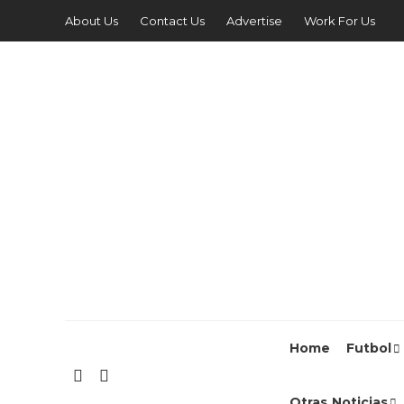
About Us
Contact Us
Advertise
Work For Us
Home
Futbol
Otras Noticias