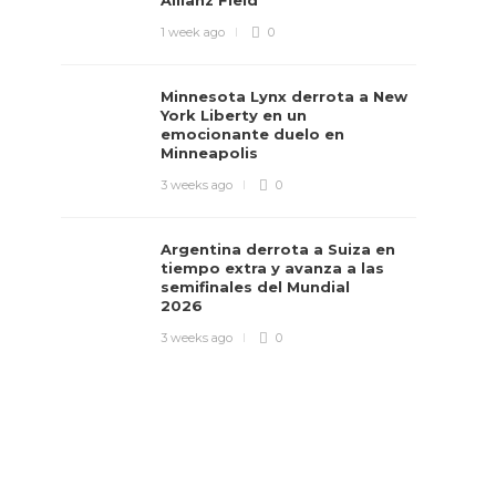
Allianz Field
1 week ago
0
Minnesota Lynx derrota a New
York Liberty en un
emocionante duelo en
Minneapolis
3 weeks ago
0
Argentina derrota a Suiza en
tiempo extra y avanza a las
semifinales del Mundial
2026
3 weeks ago
0