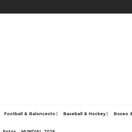
Football & Baloncesto
Baseball & Hockey
Boxeo 
Fotos
MUNDIAL 2026