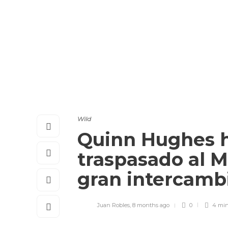
Wild
Quinn Hughes h
traspasado al 
gran intercamb
Juan Robles
,
8 months ago
0
4 mi