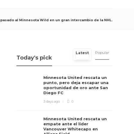
spasado al Minnesota Wild en un gran intercambio de la NHL.
Popular
Latest
Today's pick
Minnesota United rescata un
punto, pero deja escapar una
oportunidad de oro ante San
Diego FC
3 days ago
0
Minnesota United rescata un
empate ante el líder
Vancouver Whitecaps en