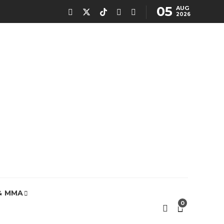
05
AUG
2026
& MMA
0