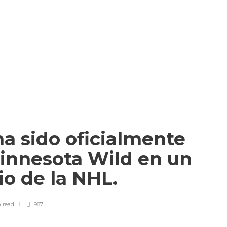
a sido oficialmente
Minnesota Wild en un
io de la NHL.
n
read
987