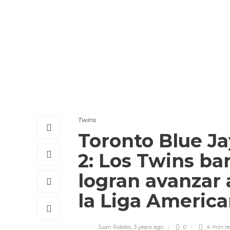
Twins
Toronto Blue Ja
2: Los Twins bar
logran avanzar a
la Liga Americ
Juan Robles
,
3 years ago
0
4 min
r