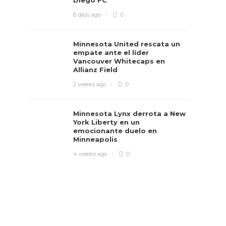
Diego FC
6 days ago
0
Minnesota United rescata un
empate ante el líder
Vancouver Whitecaps en
Allianz Field
2 weeks ago
0
Minnesota Lynx derrota a New
York Liberty en un
emocionante duelo en
Minneapolis
4 weeks ago
0