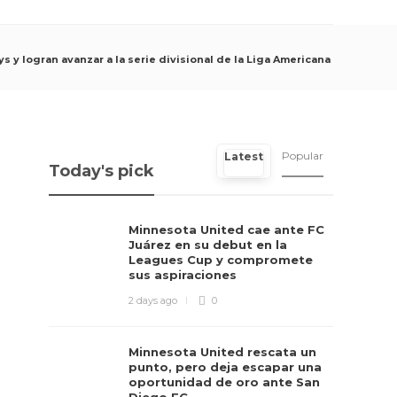
s y logran avanzar a la serie divisional de la Liga Americana
Popular
Latest
Today's pick
Minnesota United cae ante FC
Juárez en su debut en la
Leagues Cup y compromete
sus aspiraciones
2 days ago
0
Minnesota United rescata un
punto, pero deja escapar una
oportunidad de oro ante San