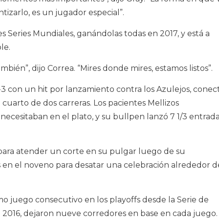
tizarlo, es un jugador especial”.
s Series Mundiales, ganándolas todas en 2017, y está a
le.
bién”, dijo Correa. “Mires donde mires, estamos listos”.
7-3 con un hit por lanzamiento contra los Azulejos, conec
 cuarto de dos carreras. Los pacientes Mellizos
cesitaban en el plato, y su bullpen lanzó 7 1/3 entrad
ara atender un corte en su pulgar luego de su
s en el noveno para desatar una celebración alrededor d
mo juego consecutivo en los playoffs desde la Serie de
2016, dejaron nueve corredores en base en cada juego.