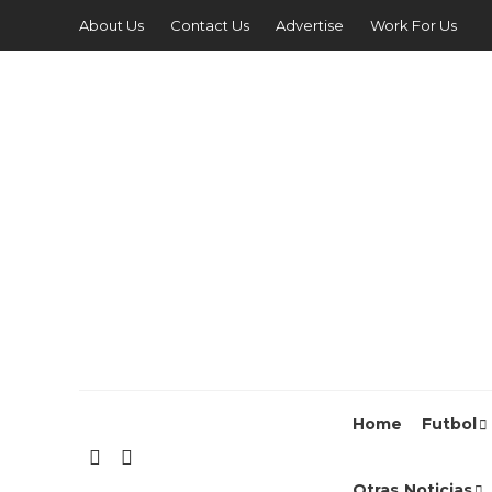
About Us
Contact Us
Advertise
Work For Us
Home
Futbol
Otras Noticias