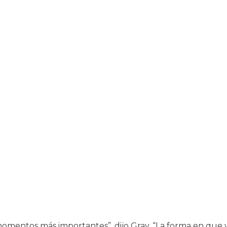
momentos más importantes”, dijo Gray. “La forma en que 