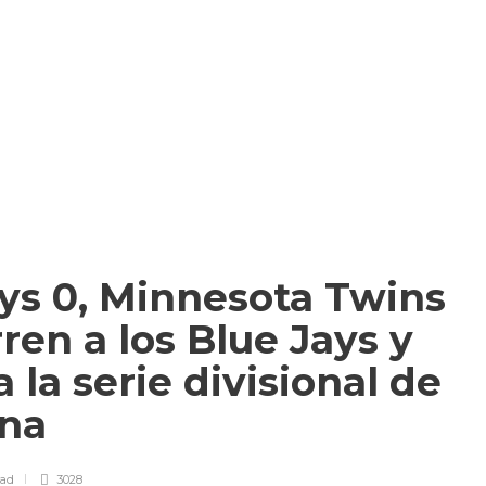
ys 0, Minnesota Twins
ren a los Blue Jays y
 la serie divisional de
ana
ead
3028