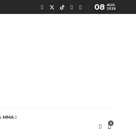
08
AUG
2026
& MMA
0