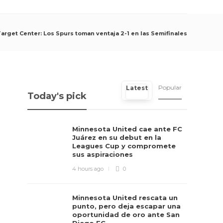
get Center: Los Spurs toman ventaja 2-1 en las Semifinales
Popular
Latest
Today's pick
Minnesota United cae ante FC
Juárez en su debut en la
Leagues Cup y compromete
sus aspiraciones
4 hours ago
0
Minnesota United rescata un
punto, pero deja escapar una
oportunidad de oro ante San