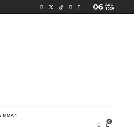
06
AUG
2026
& MMA
0