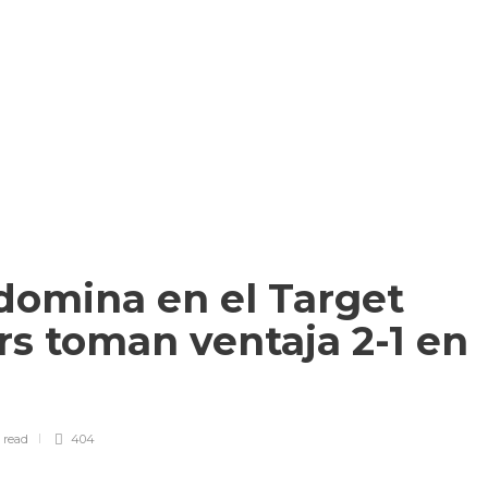
mina en el Target
rs toman ventaja 2-1 en
n
read
404