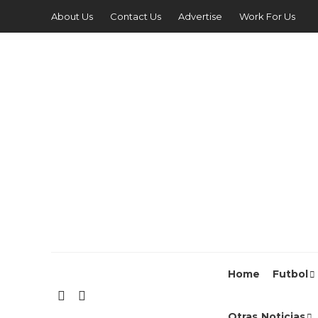
About Us
Contact Us
Advertise
Work For Us
Home
Futbol
Otras Noticias