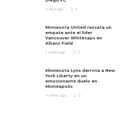
Diego FC
4 days ago
0
Minnesota United rescata un
empate ante el líder
Vancouver Whitecaps en
Allianz Field
2 weeks ago
0
Minnesota Lynx derrota a New
York Liberty en un
emocionante duelo en
Minneapolis
4 weeks ago
0