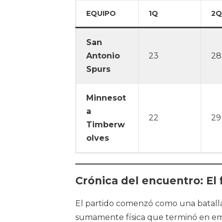
EQUIPO
1Q
2Q
San
Antonio
23
28
Spurs
Minnesot
a
22
29
Timberw
olves
Crónica del encuentro: E
El partido comenzó como una batalla 
sumamente física que terminó en empa