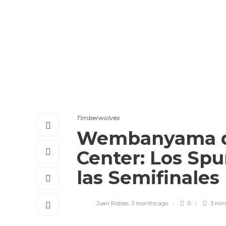
Timberwolves
Wembanyama do
Center: Los Spu
las Semifinales
Juan Robles
,
3 months ago
0
3 mi