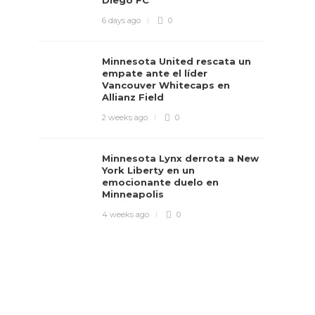
Diego FC
6 days ago
0
Minnesota United rescata un
empate ante el líder
Vancouver Whitecaps en
Allianz Field
2 weeks ago
0
Minnesota Lynx derrota a New
York Liberty en un
emocionante duelo en
Minneapolis
4 weeks ago
0