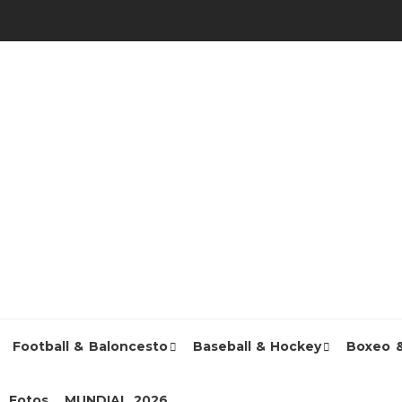
Football & Baloncesto
Baseball & Hockey
Boxeo 
Fotos
MUNDIAL 2026