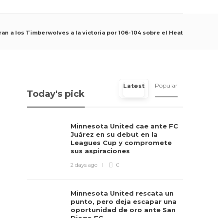
an a los Timberwolves a la victoria por 106-104 sobre el Heat
Popular
Latest
Today's pick
Minnesota United cae ante FC
Juárez en su debut en la
Leagues Cup y compromete
sus aspiraciones
2 days ago
0
Minnesota United rescata un
punto, pero deja escapar una
oportunidad de oro ante San