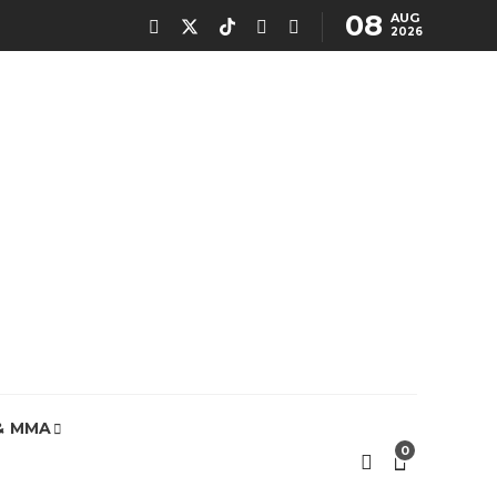
08
AUG
2026
& MMA
0