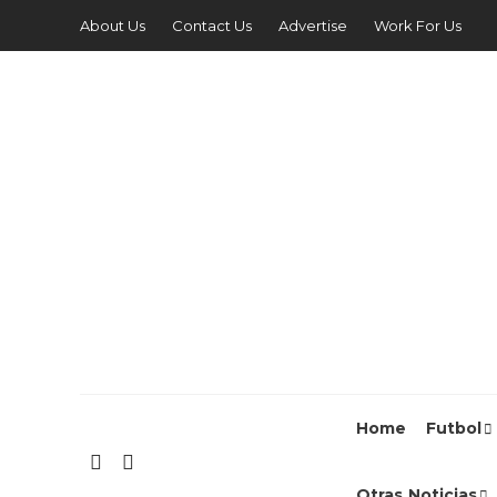
About Us
Contact Us
Advertise
Work For Us
Home
Futbol
Otras Noticias