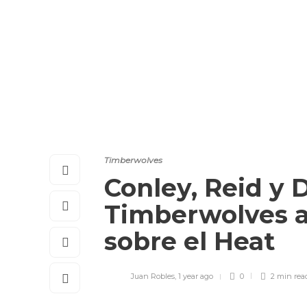
Timberwolves
Conley, Reid y 
Timberwolves a 
sobre el Heat
Juan Robles
,
1 year ago
0
2 min
rea