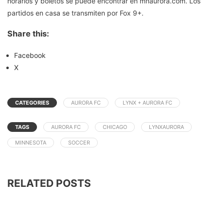
horarios y boletos se puede encontrar en mnaurora.com. Los
partidos en casa se transmiten por Fox 9+.
Share this:
Facebook
X
CATEGORIES
AURORA FC
LYNX + AURORA FC
TAGS
AURORA FC
CHICAGO
LYNXAURORA
MINNESOTA
SOCCER
RELATED POSTS