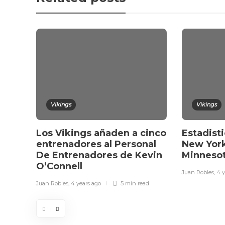
Vikings
Vikings
Los Vikings añaden a cinco
Estadisti
entrenadores al Personal
New York
De Entrenadores de Kevin
Minnesot
O’Connell
Juan Robles
,
4 y
Juan Robles
,
4 years ago
5 min
read