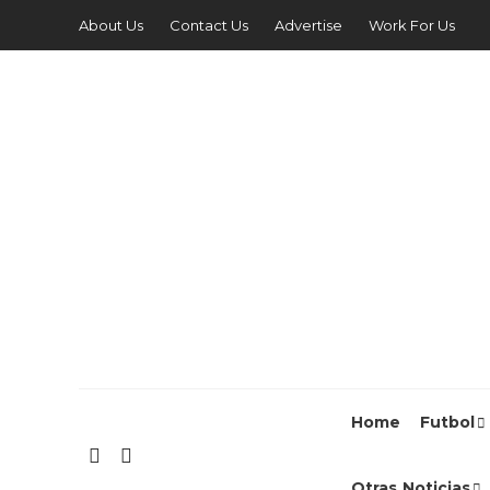
About Us
Contact Us
Advertise
Work For Us
Home
Futbol
Otras Noticias