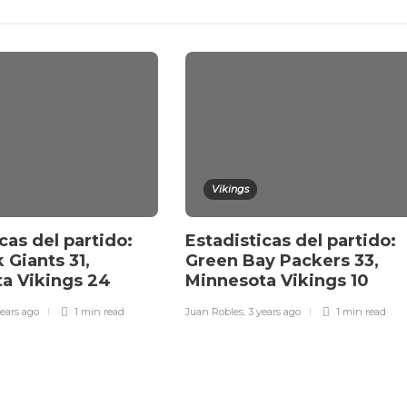
Vikings
cas del partido:
Estadisticas del partido:
 Giants 31,
Green Bay Packers 33,
a Vikings 24
Minnesota Vikings 10
ears ago
1 min
read
Juan Robles
,
3 years ago
1 min
read