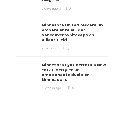
Diego FC
5 days ago
0
Minnesota United rescata un
empate ante el líder
Vancouver Whitecaps en
Allianz Field
2 weeks ago
0
Minnesota Lynx derrota a New
York Liberty en un
emocionante duelo en
Minneapolis
4 weeks ago
0
o