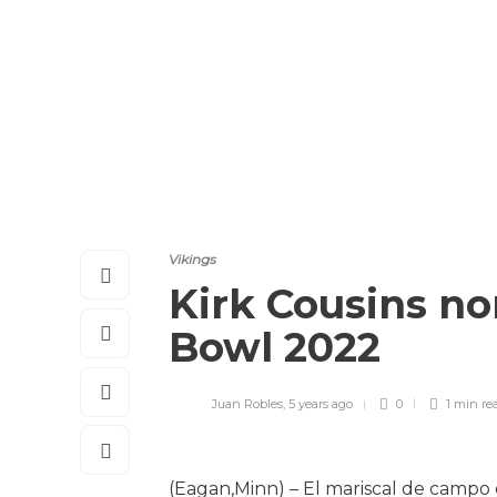
Vikings
Kirk Cousins n
Bowl 2022
Juan Robles
,
5 years ago
0
1 min
re
(Eagan,Minn) – El mariscal de campo d