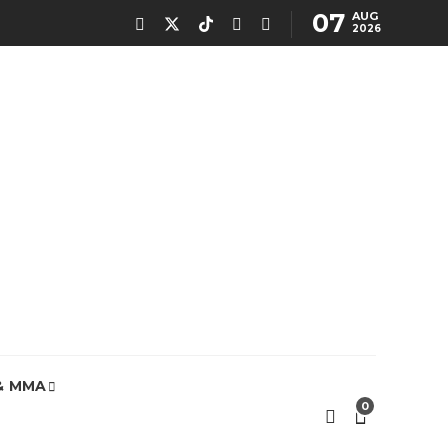
07
AUG
2026
& MMA
0