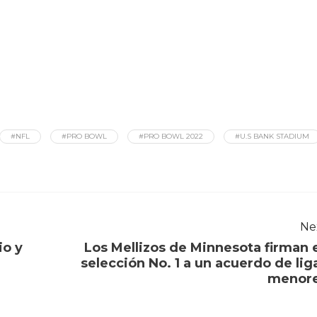
#NFL
#PRO BOWL
#PRO BOWL 2022
#U.S BANK STADIUM
Ne
io y
Los Mellizos de Minnesota firman 
selección No. 1 a un acuerdo de lig
menor