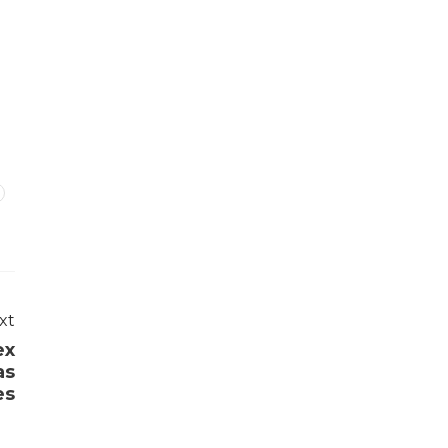
xt
ex
as
es