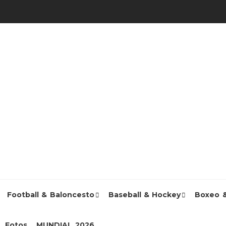
Football & Baloncesto
Baseball & Hockey
Boxeo 
Fotos
MUNDIAL 2026