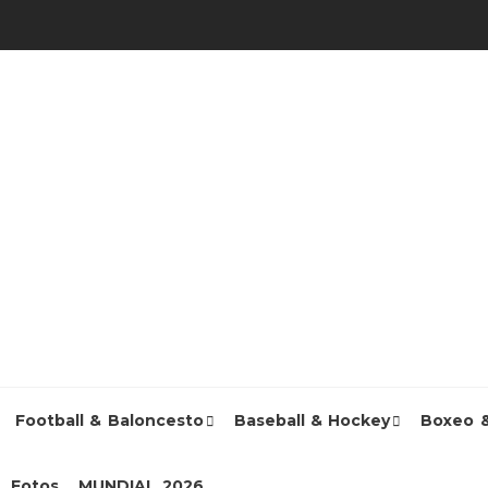
Football & Baloncesto
Baseball & Hockey
Boxeo 
Fotos
MUNDIAL 2026