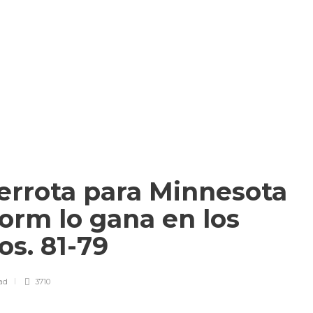
errota para Minnesota
torm lo gana en los
os. 81-79
ad
3710