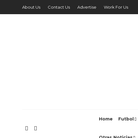
About Us
Contact Us
Advertise
Work For Us
Home
Futbol
Otras Noticias