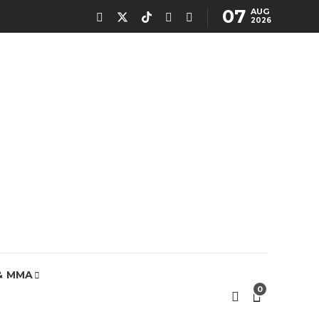
07
AUG
2026
& MMA
0