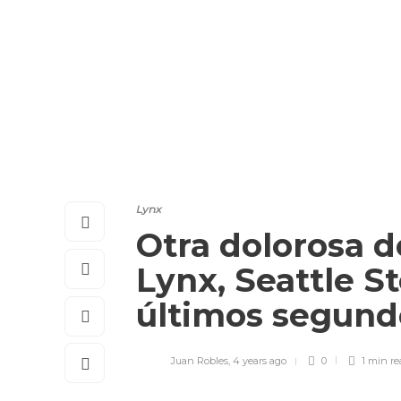
Lynx
Otra dolorosa d
Lynx, Seattle S
últimos segund
Juan Robles
,
4 years ago
0
1 min
re