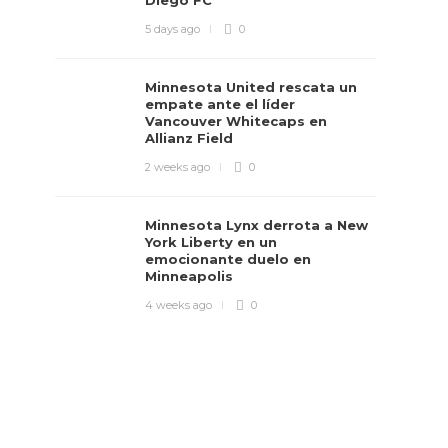
Diego FC
5 days ago
0
Minnesota United rescata un
empate ante el líder
Vancouver Whitecaps en
Allianz Field
2 weeks ago
0
Minnesota Lynx derrota a New
York Liberty en un
emocionante duelo en
Minneapolis
4 weeks ago
0