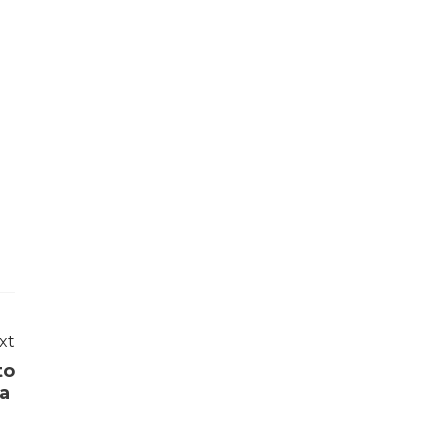
xt
to
da