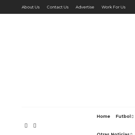
About Us
Contact Us
Advertise
Work For Us
Home
Futbol
Otras Noticias