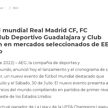
ead
3660
l mundial Real Madrid CF, FC
Club Deportivo Guadalajara y Club
n en mercados seleccionados de EE
o
e 2022) – AEG, la compañía de deportes y
 mundo, anunció hoy el lanzamiento y el cronograma de 
ur, un nuevo evento de fútbol mundial destacado que
ulio y el Sábado, 30 de Julio. El nuevo evento presenta a
ónicos del mundo compitiendo en partidos de primer nive
oeste de los Estados Unidos.
 actual ganador de La Liga y de la UEFA Champions Leagu