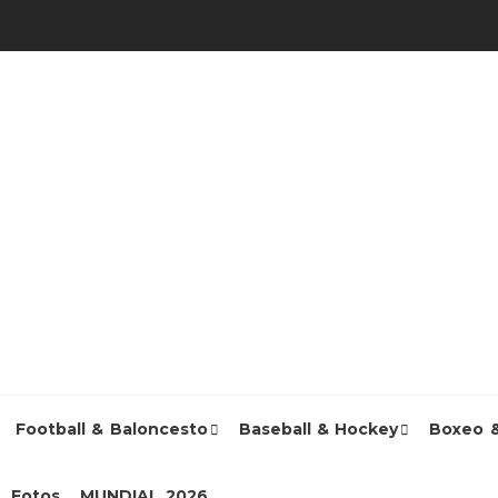
Football & Baloncesto
Baseball & Hockey
Boxeo 
Fotos
MUNDIAL 2026