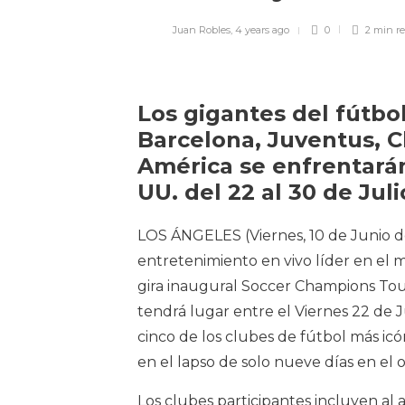
Juan Robles
,
4 years ago
0
2 min
r
Los gigantes del fútbo
Barcelona, ​​Juventus, 
América se enfrentará
UU. del 22 al 30 de Juli
LOS ÁNGELES (Viernes, 10 de Junio d
entretenimiento en vivo líder en el
gira inaugural Soccer Champions To
tendrá lugar entre el Viernes 22 de J
cinco de los clubes de fútbol más ic
en el lapso de solo nueve días en el 
Los clubes participantes incluyen al