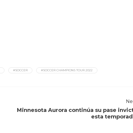
#SOCCER
#SOCCER CHAMPIONS TOUR 2022
Ne
Minnesota Aurora continúa su pase invic
esta tempora