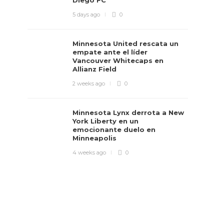
Diego FC
5 days ago
0
Minnesota United rescata un
empate ante el líder
Vancouver Whitecaps en
Allianz Field
2 weeks ago
0
Minnesota Lynx derrota a New
York Liberty en un
emocionante duelo en
Minneapolis
4 weeks ago
0