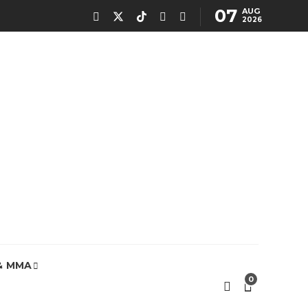
07
AUG
2026
& MMA
0