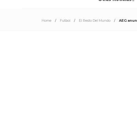
Home
Futbol
El Resto Del Mundo
AEG anunc