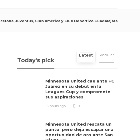
celona, Juventus, Club América y Club Deportivo Guadalajara
Popular
Latest
Today's pick
Minnesota United cae ante FC
Juárez en su debut en la
Leagues Cup y compromete
sus aspiraciones
15 hours ago
0
Minnesota United rescata un
punto, pero deja escapar una
oportunidad de oro ante San