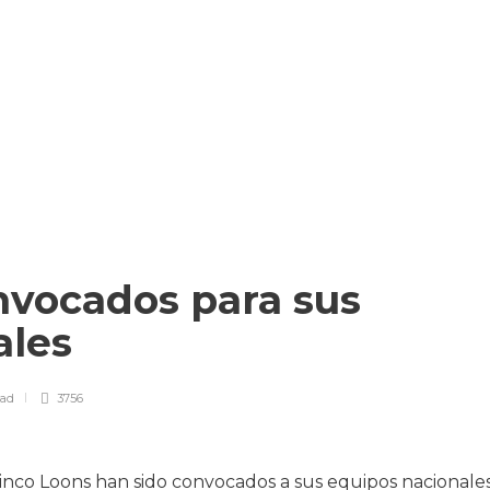
nvocados para sus
ales
ead
3756
nco Loons han sido convocados a sus equipos nacionale