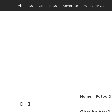
About Us
Contact Us
Advertise
Work For Us
Home
Futbol
Otras Noticias