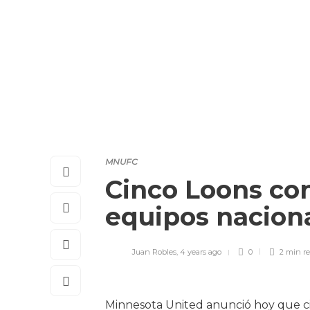
MNUFC
Cinco Loons co
equipos nacion
Juan Robles
,
4 years ago
0
2 min
r
Minnesota United anunció hoy que ci