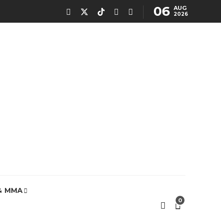
06
AUG
2026
& MMA
0