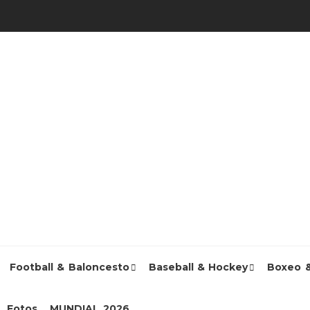
Football & Baloncesto
Baseball & Hockey
Boxeo 
Fotos
MUNDIAL 2026