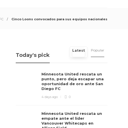
FC
Cinco Loons convocados para sus equipos nacionales
Popular
Latest
Today's pick
Minnesota United rescata un
punto, pero deja escapar una
oportunidad de oro ante San
Diego FC
4 days ago
0
Minnesota United rescata un
empate ante el líder
Vancouver Whitecaps en