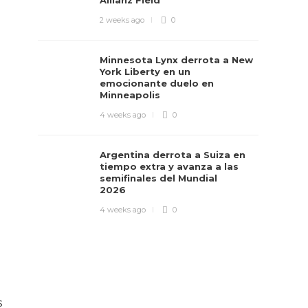
Allianz Field
2 weeks ago
0
Minnesota Lynx derrota a New
York Liberty en un
emocionante duelo en
Minneapolis
4 weeks ago
0
Argentina derrota a Suiza en
tiempo extra y avanza a las
semifinales del Mundial
2026
4 weeks ago
0
s