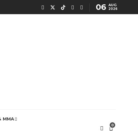
06
AUG
2026
& MMA
0