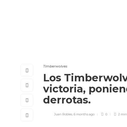
Timberwolves
Los Timberwolv
victoria, ponie
derrotas.
Juan Robles
,
6 months ago
0
2 mi