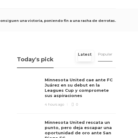
nsiguen una victoria, poniendo fin a una racha de derrotas.
Popular
Latest
Today's pick
Minnesota United cae ante FC
Juárez en su debut en la
Leagues Cup y compromete
sus aspiraciones
4 hours ago
0
Minnesota United rescata un
punto, pero deja escapar una
oportunidad de oro ante San