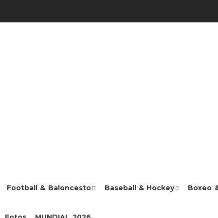
Football & Baloncesto
Baseball & Hockey
Boxeo 
Fotos
MUNDIAL 2026