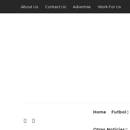
About Us
Contact Us
Advertise
Work For Us
Home
Futbol
Otras Noticias