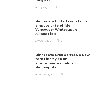
Diego FC
4 days ago
0
Minnesota United rescata un
empate ante el líder
Vancouver Whitecaps en
Allianz Field
2 weeks ago
0
Minnesota Lynx derrota a New
York Liberty en un
emocionante duelo en
Minneapolis
4 weeks ago
0