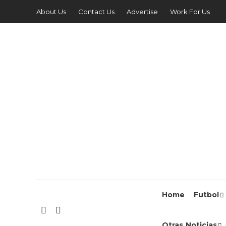
About Us
Contact Us
Advertise
Work For Us
Home
Futbol
Otras Noticias