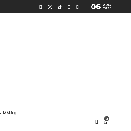
06
AUG
2026
& MMA
0