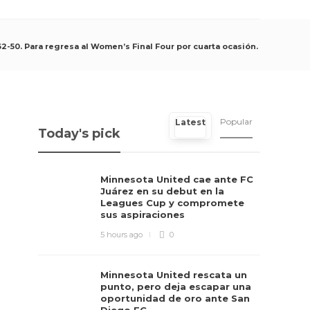
62-50. Para regresa al Women’s Final Four por cuarta ocasión.
Popular
Latest
Today's pick
Minnesota United cae ante FC
Juárez en su debut en la
Leagues Cup y compromete
sus aspiraciones
5 hours ago
0
Minnesota United rescata un
punto, pero deja escapar una
oportunidad de oro ante San