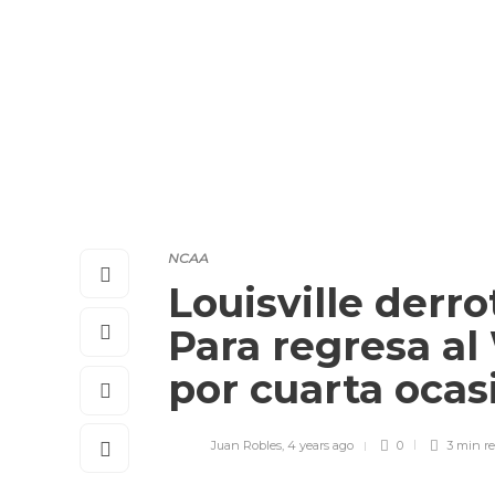
NCAA
Louisville derr
Para regresa al
por cuarta oca
Juan Robles
,
4 years ago
0
3 min
r