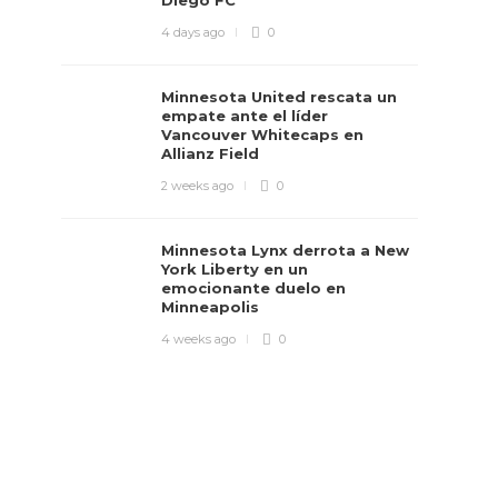
Diego FC
4 days ago
0
Minnesota United rescata un
empate ante el líder
Vancouver Whitecaps en
Allianz Field
2 weeks ago
0
Minnesota Lynx derrota a New
York Liberty en un
emocionante duelo en
Minneapolis
4 weeks ago
0