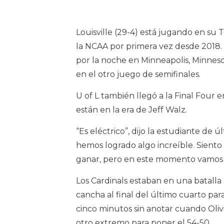
Louisville (29-4) está jugando en su 
la NCAA por primera vez desde 2018. L
por la noche en Minneapolis, Minneso
en el otro juego de semifinales.
U of L también llegó a la Final Four e
están en la era de Jeff Walz.
“Es eléctrico”, dijo la estudiante de 
hemos logrado algo increíble. Sient
ganar, pero en este momento vamos 
Los Cardinals estaban en una batalla 
cancha al final del último cuarto par
cinco minutos sin anotar cuando Olivi
otro extremo para poner el 54-50.