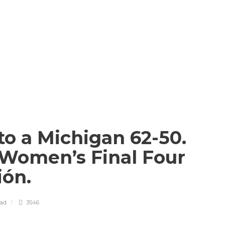
oto a Michigan 62-50.
 Women’s Final Four
sión.
ead
3546