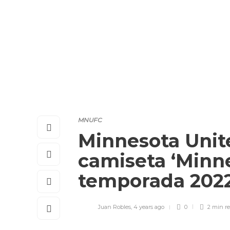
MNUFC
Minnesota Unit
camiseta ‘Minne
temporada 20
Juan Robles
,
4 years ago
0
2 min
r