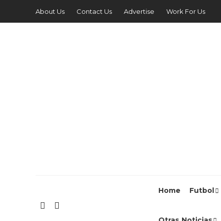
About Us
Contact Us
Advertise
Work For Us
Home
Futbol
Otras Noticias