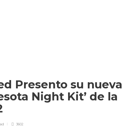
ed Presento su nueva
sota Night Kit’ de la
22
ead
3602