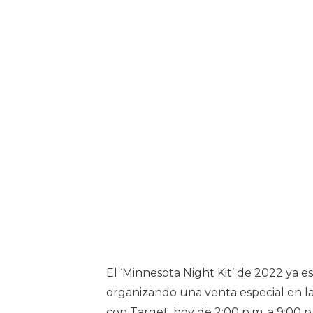
El ‘Minnesota Night Kit’ de 2022 ya e
organizando una venta especial en la
con Target, hoy de 2:00 p.m. a 9:00 