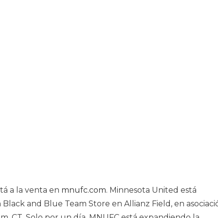
stá a la venta en
mnufc.com
. Minnesota United está
 Black and Blue Team Store en Allianz Field, en asociaci
p.m. CT. Solo por un día, MNUFC está expandiendo la