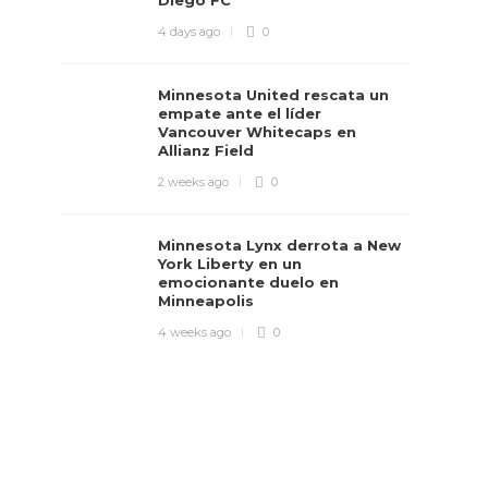
Diego FC
4 days ago
0
Minnesota United rescata un
empate ante el líder
Vancouver Whitecaps en
Allianz Field
2 weeks ago
0
Minnesota Lynx derrota a New
York Liberty en un
emocionante duelo en
Minneapolis
4 weeks ago
0