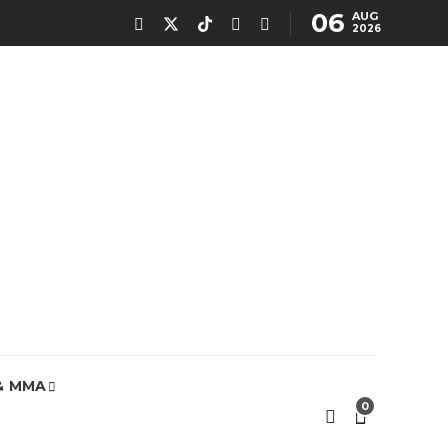
06
AUG
2026
& MMA
0