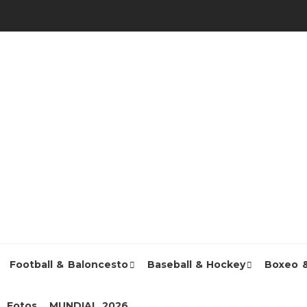
Football & Baloncesto
Baseball & Hockey
Boxeo 
Fotos
MUNDIAL 2026