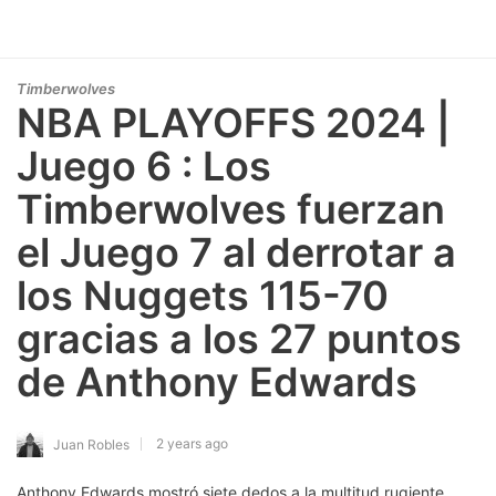
Timberwolves
NBA PLAYOFFS 2024 |
Juego 6 : Los
Timberwolves fuerzan
el Juego 7 al derrotar a
los Nuggets 115-70
gracias a los 27 puntos
de Anthony Edwards
2 years ago
Juan Robles
Anthony Edwards mostró siete dedos a la multitud rugiente