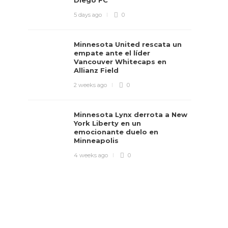
Diego FC
5 days ago
0
Minnesota United rescata un
empate ante el líder
Vancouver Whitecaps en
Allianz Field
2 weeks ago
0
Minnesota Lynx derrota a New
York Liberty en un
emocionante duelo en
Minneapolis
4 weeks ago
0