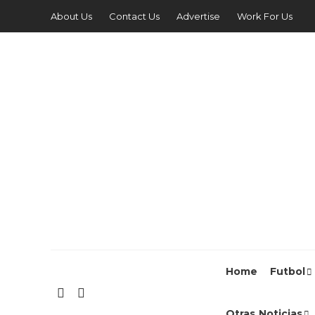
About Us
Contact Us
Advertise
Work For Us
Home
Futbol
Otras Noticias