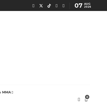
07
AUG
2026
& MMA
0