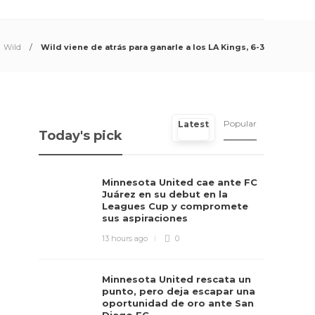
Wild
Wild viene de atrás para ganarle a los LA Kings, 6-3
Popular
Latest
Today's pick
Minnesota United cae ante FC
Juárez en su debut en la
Leagues Cup y compromete
sus aspiraciones
13 hours ago
0
Minnesota United rescata un
punto, pero deja escapar una
oportunidad de oro ante San