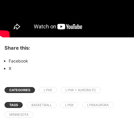
Share this:
Facebook
X
CATEGORIES
LYNX
LYNX + AURORA FC
TAGS
BASKETBALL
LYNX
LYNXAURORA
MINNESOTA